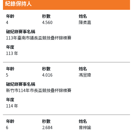
紀錄保持人
4
4.560
陳柔嘉
113年臺南市議長盃競技疊杯錦標賽
113 年
5
4.016
馮昱瑋
新竹市114年市長盃競技疊杯錦標賽
114 年
6
2.684
曾梓諭