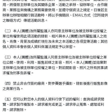
用，將僅限主辦單位及其關係企業、活動之承辦、協辦單位、合作廠
商、業務往來機構之業務需要使用，並遵守個資法之規定。日後若主
辦單位辦理相關行銷活動時，將以手機簡訊、EMAIL方式（您所提供
之聯絡方式）傳遞活動訊息。
（二）本人(團體)及所屬監護人亦同意主辦單位及被主辦單位授權之
單位有權使用此項活動的錄影、相片與本人(團體)及所屬監護人之姓
名、肖像、背景及成績於現在及未來之本活動之各項宣傳活動；其他
個人資料本會依個人資料保護法規定予以保密。
（三）本人(團體)及所屬監護人同意主辦單位及被主辦單位授權之單
位公開、使用、利用、販售前條之影音、照片。本人(團體)並拋棄對
主辦單位及被主辦單位授權之單位，對前開影音、照片之所有民事請
求權及刑事告訴權。
（四）禁止非合作簽約廠商，對參賽選手攝影、錄影後進行販售影像
之商業行為。
（五）您可以對您本人的個人資料行使下述的權利：查詢或請求閱
覽、請求製作複製本、請求補充或更正、請求停止蒐集、處理或利
用、請求刪除。